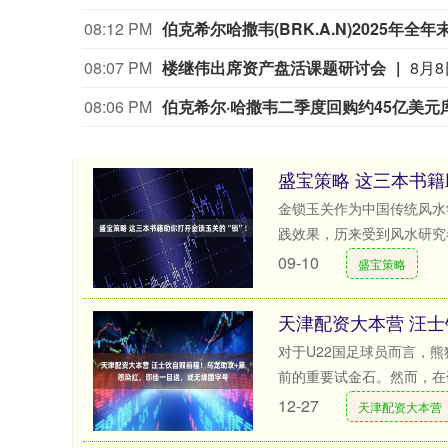
08:12 PM
08:07 PM
楼继伟出席资产盘活课题研讨会
08:06 PM
伯克希尔·哈撒韦二季度回购约45亿美元
盛宝策略 这三本书籍
金锁玉关作为中国传统风水
践效果，历来受到风水研究者
09-10
盛宝策略
对于U22国足球员而言，
前的重要试金石。然而，在邵
12-27
天津配资大本营