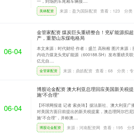
一，到场的车尾厢车辆接....
来源：盈为国际配资
查看：
123
分类
美林配资
金管家配资 煤炭巨头重磅整合！兖矿能源拟超
产，重塑山东煤电格局
本文来源：时代财经 作者：盛兰 高秋榕 图片来源：
06-04
内动力煤龙头兖矿能源（600188.SH）发布重磅关
亿元自....
来源：鼎皓配资
查看：
68
分类：
专
金管家配资
博股论金配资 澳大利亚总理回应美国新关税
施“不合理”
【环球网报道 记者 索炎琦】据法新社、澳大利亚广
06-04
对美国方面日前提出的新关税提案，澳总理阿尔巴尼
施“不合理”，并称澳....
来源：河南配资网
查看：
195
分
博股论金配资