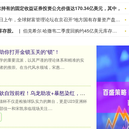
伯克希尔哈撒韦(BRK.A.N)2025年全年末持有的固定收益证券投资公允价值达170.34亿美元，其中，对美债、外国债券、企业债券的投资公允价值分别为30.02亿美元，126.68亿美元，13.64亿美元。
8月8日上午，全球财富管理论坛在京召开“地方国有存量资产盘活进展、难点与策略”课题研讨会，楼继伟出席会议并做总结发言。楼继伟在发言中表示，盘活国有资产既是近期的当务之急，也是一项长期性的战略任务。当前我国GDP平减指数阶段性承压走低，财政维持紧平衡格局的压力持续攀升；我国税收结构以间接税为主体，税收收入增速显著弱于名义GDP增速，财政内生增收动能受限。叠加土地财政收入大幅收缩，地方隐性债务化解、长期限国债常态化发行带来的利息支出刚性上涨，收支两端压力持续凸显。综合多重现实约束来看，国有存量资产盘活并非短期应急手段，而是一项需要常态化、长效化推进的重点工作。（全球财富管理论坛）
库存股。
伯克希尔·哈撒韦二季度回购约45亿美元库存股。
助你打开金锁玉关的“锁”！
学的重要流派，以其严谨的理论体系和精准的实
的推崇。在当代风水领域，宋惠....
天津配资大本营 汪士钦自毁前程！乌龙助攻+暴怒染红，邵佳一目送，或无缘国字号
熊猫杯不仅是检验球队实力的舞台，更是U23亚洲杯
佳一和宋凯亲临现场关注....