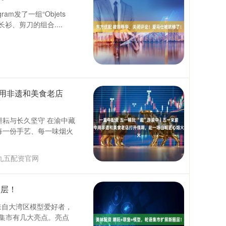
am发了一组“Objets
衫、剪刀的组合....
中用非遗和美食老店
耕耘与长久坚守 在渝中藏
每一份手艺、每一味烟火
九五配资官网
圈层！
来自大湾区模型爱好者，
集市有几大亮点。亮点