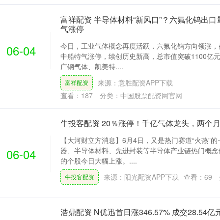
富祥配资 半导体材料“新风口”？六氟化钨出
气涨停
今日，工业气体概念再度活跃，六氟化钨方向领涨，截
06-04
中船特气涨停，续创历史新高，总市值突破1100亿
广钢气体、凯美特....
来源：意胜配资APP下载
富祥配资
查看：
187
分类：
中国股票配资网官网
牛投客配资 20％涨停！千亿气体龙头，两个月
【大河财立方消息】6月4日，又是热门赛道“火热”的
06-04
器、半导体材料、先进封装等半导体产业链热门概念
的个股今日大幅上涨。....
来源：阳光配资APP下载
查看：
69
牛投客配资
浩鼎配资 N优迅首日涨346.57% 成交28.54亿