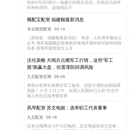
重干扰公司经营秩序，导致电商平台大面积断
货
九五配资官网
03-14
（原标题：北京汇源控诉股东私刻公章，严重干扰公
司经营秩序，导致电商平台大面积断货） 本文来源：
时代财经 9月12日凌晨，
般神配资 川渝正联合编制《成渝氢走廊建设方
案》 将建设国家氢能产业发展战略支点
九五配资官网
09-12
9月8日，成渝高速氢走廊暨氢能产业“四企”联动推进
大会举行。据悉，川渝正联合编制《成渝氢走廊建设
方案》，以成渝间三条高速
亿融策略 7月3日证券之星早间消息汇总：证监
会表示始终把维护市场稳定作为监管工作首要
任务
九五配资
11-02