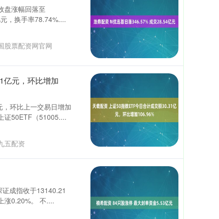
截至收盘涨幅回落至
，换手率78.74%....
国股票配资网官网
31亿元，环比增加
亿元，环比上一交易日增加
0ETF（51005....
九五配资
证成指收于13140.21
.20%。 不....