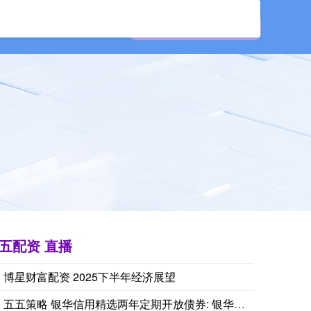
官网
专业期货配资
五配资 直播
博星财富配资 2025下半年经济展望
伯克希尔哈撒韦：截至6月30日，股权投资公允价值总额的66%集
五五策略 银华信用精选两年定期开放债券: 银华信用精选两年定