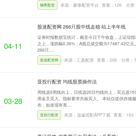
来源：豪泰配资平台
查看：
126
分类
楠希配资
股迷配资网 266只股中线走稳 站上半年线
证券时报数据宝统计，截至今日下午收盘，上证综指38
04-11
之上，涨跌幅0.36%，A股总成交额为17487.42
266只....
来源：汇盈配资
查看：
206
分类：
股迷配资网
亚投行配资 均线股票操作法
周线选5周线向上，日线选20日均线向上，买点选15
03-28
用金叉买入。指标要求共振买入。 本站仅提供存储
布，如发现有害....
来源：溢诚优配APP下载
查看：
163
亚投行配资