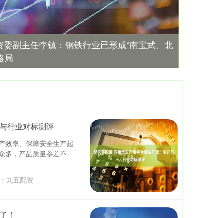
资委副主任李镇：钢铁行业已形成“南宝武、北
格局
祥与行业对标测评
产效率、保障安全生产起
众多，产品质量参差不
：
九五配资
惨了！