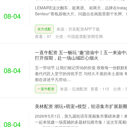
LEMAIRE这次翻车，挺离谱。 前两天，品牌在Instagr
08-04
Senteur”香氛器物大片。问题出在画面里那个长辫、长
来源：升富配资APP下载
东方优配
查看：
97
分类：
中国股票配资网官网
一直牛配资 五一畅玩 “趣”游渝中丨五一来渝
打开假期，赴一场山城匠心烟火
五一劳动节 让我们铭记劳动的价值 致敬每一份默默
08-04
着代代匠人坚守的传统手艺 与经久不衰的本土老味 
都在讲述平凡劳动....
来源：伍洲配资
查看：
115
分类：
一直牛配资
美林配资 潮玩+萌宠+模型，轮语集市扩展新
2026年5月1日，第九届轮语车尾厢集市重磅来袭！
08-04
一起来筑建一场震撼的多题材玩模市集！这次车尾厢