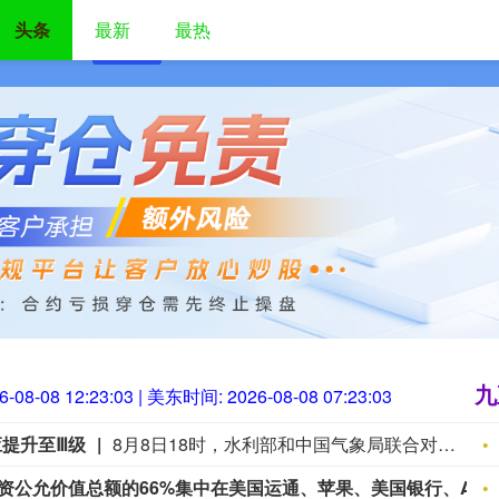
头条
最新
最热
首页
九五配资
九五配资官网
中国股票配资网
九
6-08-08 12:23:05
| 美东时间:
2026-08-08 07:23:05
提升至Ⅲ级
8月8日18时，水利部和中国气象局联合对浙江省23个连片县（市、区）发布红色山洪灾害气象预警，根据《水利部水旱灾害防御应急响应工作规程》，水利部于8月8日20时将针对浙江省洪水防御Ⅳ级应急响应提升至Ⅲ级，督促指导地方水利部门密切监视雨情水情发展变化，强化监测预报预警，滚动会商分析研判，夯实人员转移避险“谁组织、转移谁、何时转、转何处、不擅返”五个关键环节责任和措施，聚焦涉水旅游景区、养老机构、休闲度假场所、农家乐、施工营地、易受洪水冲击的交通道路等关键区域，落实人员转移避险方案，全力确保人民群众生命安全。目前，水利部派出的工作组正在浙江省台风暴雨洪水防御一线协助指导。（央视新闻）
伯克希尔哈撒韦：截至6月30日，股权投资公允价值总额的66%集中在美国运通、苹果、美国银行、Alphabet及可口可乐这五家公司。