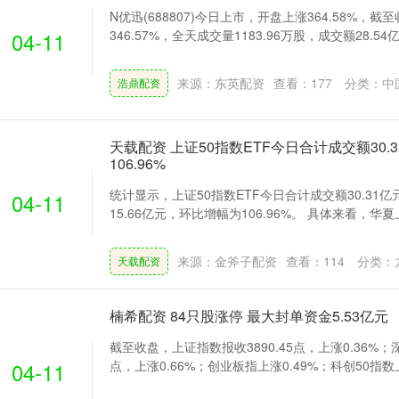
N优迅(688807)今日上市，开盘上涨364.58%，
04-11
346.57%，全天成交量1183.96万股，成交额28.54亿元
来源：东英配资
查看：
177
分类：
中
浩鼎配资
天载配资 上证50指数ETF今日合计成交额30.
106.96%
统计显示，上证50指数ETF今日合计成交额30.31
04-11
15.66亿元，环比增幅为106.96%。 具体来看，华夏上证5
来源：金斧子配资
查看：
114
分类：
天载配资
楠希配资 84只股涨停 最大封单资金5.53亿元
截至收盘，上证指数报收3890.45点，上涨0.36%；深
04-11
点，上涨0.66%；创业板指上涨0.49%；科创50指数上涨0