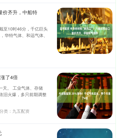
口量价齐升，中船特
至10时46分，千亿巨头
元，华特气体、和远气体、
涨了4倍
一天。 工业气体、存储
依旧火爆，多只前期调整
分类：
九五配资
元