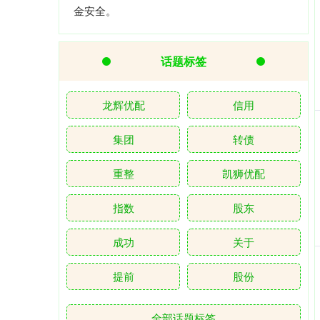
金安全。
话题标签
龙辉优配
信用
集团
转债
重整
凯狮优配
指数
股东
成功
关于
提前
股份
全部话题标签