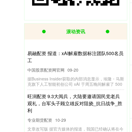
滚动资讯
掌上乾坤 熊猫杯：韩国1
九五配资
12-27
北京时间11月18日下午，熊猫杯的一场关键比赛落下
帷幕，韩国U22队以1比0战胜越南U22队，现在积6分
暂居积分榜首位，
股海搏金配资 北京汇源控诉股东私刻公章，严