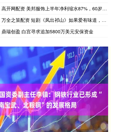
伯克希尔哈撒韦(BRK.A.N)2025年全年末持有的固定收益证券
高开网配资 美邦服饰上半年净利缩水87%，60岁董事长直播间
万全之策配资 短剧《凤出祁山》如果爱有味道，那一定是你的拥抱
鼎瑞创盈 白宫寻求追加5800万美元安保资金